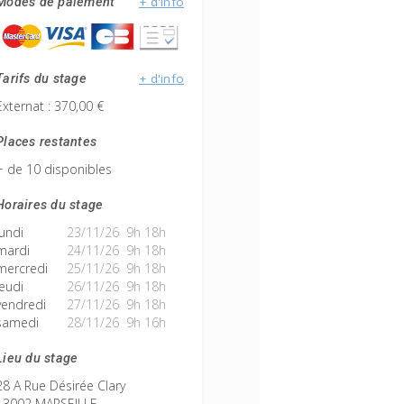
+ d'info
Modes de paiement
+ d'info
Tarifs du stage
Externat : 370,00 €
Places restantes
+ de 10 disponibles
Horaires du stage
lundi
23/11/26 9h 18h
mardi
24/11/26 9h 18h
mercredi
25/11/26 9h 18h
jeudi
26/11/26 9h 18h
vendredi
27/11/26 9h 18h
samedi
28/11/26 9h 16h
Lieu du stage
28 A Rue Désirée Clary
13002 MARSEILLE