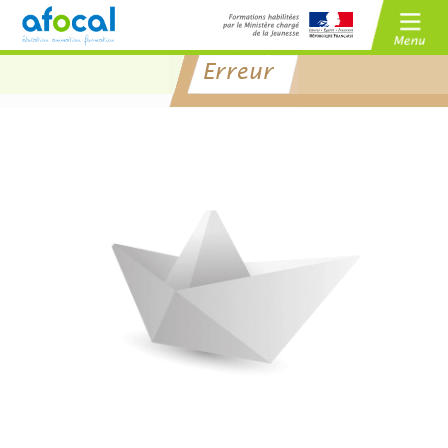
Erreur
/
BAFA
BAFD
/
CPJEPS
BPJEPS