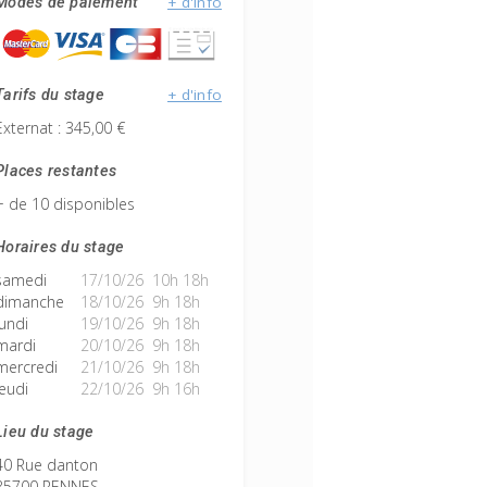
+ d'info
Modes de paiement
+ d'info
Tarifs du stage
Externat : 345,00 €
Places restantes
+ de 10 disponibles
Horaires du stage
samedi
17/10/26 10h 18h
dimanche
18/10/26 9h 18h
lundi
19/10/26 9h 18h
mardi
20/10/26 9h 18h
mercredi
21/10/26 9h 18h
jeudi
22/10/26 9h 16h
Lieu du stage
40 Rue danton
35700 RENNES