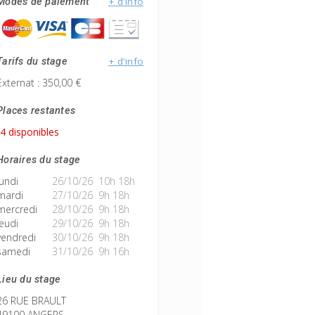
+ d'info
Modes de paiement
+ d'info
Tarifs du stage
Externat : 350,00 €
Places restantes
4 disponibles
Horaires du stage
lundi
26/10/26 10h 18h
mardi
27/10/26 9h 18h
mercredi
28/10/26 9h 18h
jeudi
29/10/26 9h 18h
vendredi
30/10/26 9h 18h
samedi
31/10/26 9h 16h
Lieu du stage
26 RUE BRAULT
49100 ANGERS