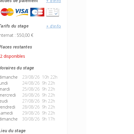
+ d'info
Modes de paiement
+ d'info
Tarifs du stage
Internat : 550,00 €
Places restantes
2 disponibles
Horaires du stage
dimanche
23/08/26 10h 22h
lundi
24/08/26 9h 22h
mardi
25/08/26 9h 22h
mercredi
26/08/26 9h 22h
jeudi
27/08/26 9h 22h
vendredi
28/08/26 9h 22h
samedi
29/08/26 9h 22h
dimanche
30/08/26 9h 17h
Lieu du stage