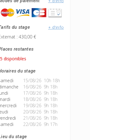
+ d'info
Modes de paiement
+ d'info
Tarifs du stage
Externat : 430,00 €
Places restantes
5 disponibles
Horaires du stage
samedi
15/08/26 10h 18h
dimanche
16/08/26 9h 18h
lundi
17/08/26 9h 18h
mardi
18/08/26 9h 18h
mercredi
19/08/26 9h 18h
jeudi
20/08/26 9h 18h
vendredi
21/08/26 9h 18h
samedi
22/08/26 9h 17h
Lieu du stage