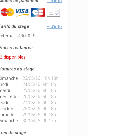
+ d'info
Modes de paiement
+ d'info
Tarifs du stage
Externat : 430,00 €
Places restantes
3 disponibles
Horaires du stage
dimanche
23/08/26 10h 18h
lundi
24/08/26 9h 18h
mardi
25/08/26 9h 18h
mercredi
26/08/26 9h 18h
jeudi
27/08/26 9h 18h
vendredi
28/08/26 9h 18h
samedi
29/08/26 9h 18h
dimanche
30/08/26 9h 17h
Lieu du stage