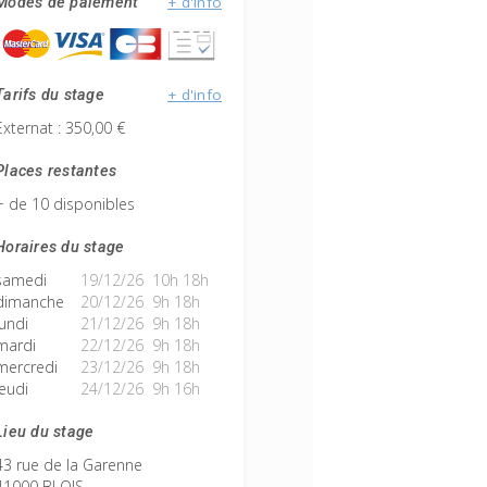
+ d'info
Modes de paiement
+ d'info
Tarifs du stage
Externat : 350,00 €
Places restantes
+ de 10 disponibles
Horaires du stage
samedi
19/12/26 10h 18h
dimanche
20/12/26 9h 18h
lundi
21/12/26 9h 18h
mardi
22/12/26 9h 18h
mercredi
23/12/26 9h 18h
jeudi
24/12/26 9h 16h
Lieu du stage
43 rue de la Garenne
41000 BLOIS