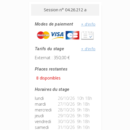
Session n° 04.26.212 a
+ d'info
Modes de paiement
+ d'info
Tarifs du stage
Externat : 350,00 €
Places restantes
8 disponibles
Horaires du stage
lundi
26/10/26 10h 18h
mardi
27/10/26 9h 18h
mercredi
28/10/26 9h 18h
jeudi
29/10/26 9h 18h
vendredi
30/10/26 9h 18h
samedi
31/10/26 9h 16h