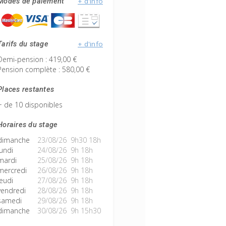
+ d'info
Modes de paiement
+ d'info
Tarifs du stage
Demi-pension : 419,00 €
Pension complète : 580,00 €
Places restantes
+ de 10 disponibles
Horaires du stage
dimanche
23/08/26 9h30 18h
lundi
24/08/26 9h 18h
mardi
25/08/26 9h 18h
mercredi
26/08/26 9h 18h
jeudi
27/08/26 9h 18h
vendredi
28/08/26 9h 18h
samedi
29/08/26 9h 18h
dimanche
30/08/26 9h 15h30