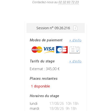
Contactez-nous au
02 32 83 72 23
Session n° 09.26.216
+ d'info
Modes de paiement
+ d'info
Tarifs du stage
Externat : 345,00 €
Places restantes
1 disponible
Horaires du stage
lundi
17/08/26 10h 18h
mardi
18/08/26 9h 18h