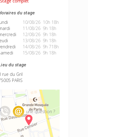
Stage complet
Horaires du stage
lundi
10/08/26 10h 18h
mardi
11/08/26 9h 18h
mercredi
12/08/26 9h 18h
jeudi
13/08/26 9h 18h
vendredi
14/08/26 9h 718h
samedi
15/08/26 9h 18h
Lieu du stage
3 rue du Gril
75005 PARIS
une question ?