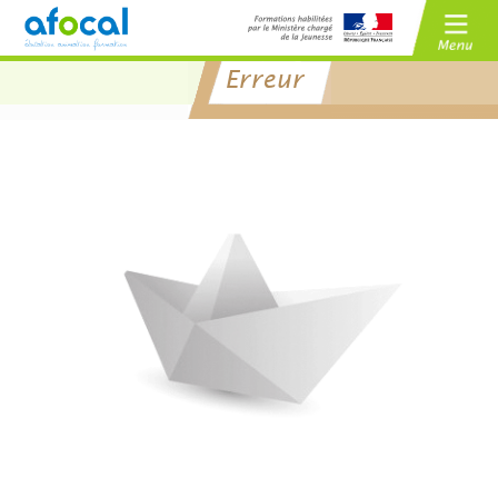
Erreur
/
BAFA
BAFD
/
CPJEPS
BPJEPS